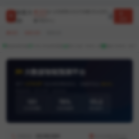
加拿大
首页
走势图
历史开奖
算法说明
28
登录
帮助中心
首页
/
加拿大28
/
预测分析
数据加密传输
7x24小时实时更新
累计分析 10000+ 期
服务 50000+ 用户
大数据智能预测平台
基于
LSTM-BP
混合神经网络算法 · 准确率高达
98.6%
数据来源：官方开奖 · 实时同步
151
76%
V3.2
已分析期数
当前准确率
算法版本
客服热线：
400-888-6666
service@pc28.com