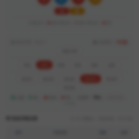
大
单
大双未开：
05
期
小双未开：
11
期
小单未开：
02
期
算法引擎：V3.2.1
当前模式：
专业版
加拿大28
组合
杀组
双项
四余
双组
龙虎
算法01
算法02
算法03
算法04
算法05
算法06
正确：
76
期 ｜
错误：
24
期 ｜ 正确率：
76%
｜
数据周期：
100期
历史开奖记录
共 151 期数据 ｜ 数据来源：官方开奖
期号
开奖内容
预测
结果