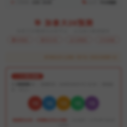
工作时间：
8:00 - 24:00
公众号：
PC28预测
🎯 加拿大28预测
加拿大28预测与分析平台 · 企业级大数据服务
实时数据
算法分析
走势图表
专业策略
商务合作 认准唯一用户名 / 没有任何群聊 / 站长担保 💛 ｜
⭐ 今日重点预测
第
3466698
期 ｜ 预测时间：2026年08月07日 22:38 ｜ 数据版
本：V3.2.1
15
15
13
15
15
根据算法分析，本期重点关注大单数
｜ 算法模型：LSTM-BP 混合神
经网络