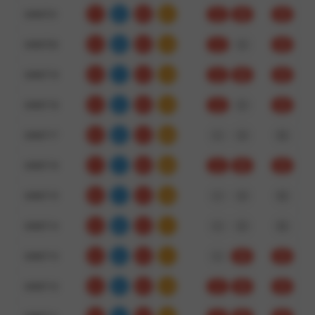
3466721
7
5
9
21
大
单
对
3466720
3
9
0
12
小
单
对
3466719
4
7
3
14
大
双
对
3466718
3
3
9
15
大
双
对
3466717
0
0
4
04
大
单
错
3466716
7
7
8
22
大
双
对
3466715
6
7
3
16
小
单
错
3466714
3
6
2
11
大
双
错
3466713
2
4
5
11
大
单
对
3466712
2
4
9
15
大
单
对