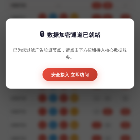
3466742
—
—
大
单
3466741
5
6
9
20
大
双
对
3466740
7
0
8
15
小
单
对
数据加密通道已就绪
3466739
2
8
3
13
大
双
错
已为您过滤广告垃圾节点，请点击下方按钮接入核心数据服
务。
3466738
7
4
7
18
小
单
错
3466737
7
2
5
14
小
双
对
安全接入 立即访问
3466736
9
6
0
15
大
双
对
3466735
1
0
5
06
大
单
错
3466734
1
3
7
11
大
单
对
3466733
0
6
0
06
小
单
对
3466732
6
1
9
16
大
单
对