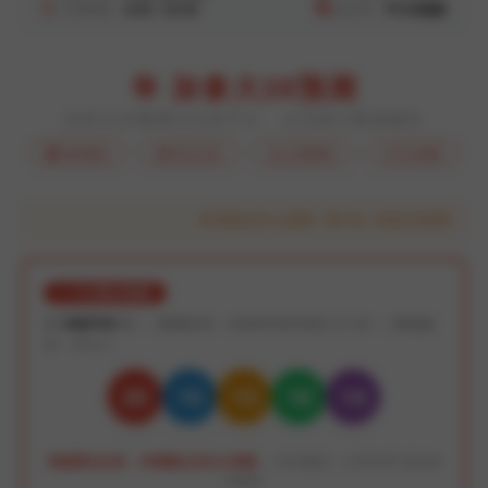
工作时间：
8:00 - 24:00
公众号：
PC28预测
🎯 加拿大28预测
加拿大28预测与分析平台 · 企业级大数据服务
实时数据
算法分析
走势图表
专业策略
商务合作 认准唯一用户名 / 没有任何群聊 / 站长担保 
⭐ 今日重点预测
第
3466742
期 ｜ 预测时间：2026年08月08日 01:09 ｜ 数据版
本：V3.2.1
20
15
13
18
14
根据算法分析，本期重点关注大单数
｜ 算法模型：LSTM-BP 混合神
经网络