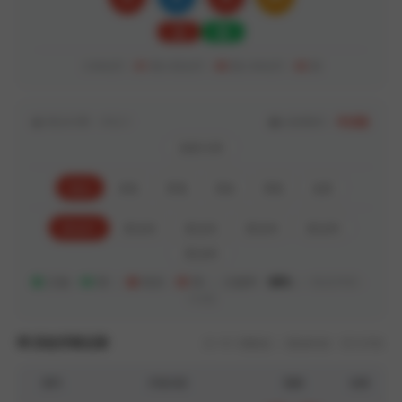
大
双
大单未开：
01
期
小双未开：
06
期
小单未开：
02
期
算法引擎：V3.2.1
当前模式：
专业版
加拿大28
组合
杀组
双项
四余
双组
龙虎
算法01
算法02
算法03
算法04
算法05
算法06
正确：
68
期 ｜
错误：
32
期 ｜ 正确率：
68%
｜
数据周期：
100期
历史开奖记录
共 151 期数据 ｜ 数据来源：官方开奖
期号
开奖内容
预测
结果