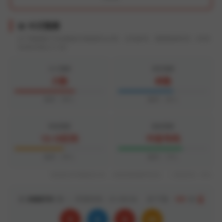
📊 今日预测
以下预测基于历史数据与智能算法分析，仅供参考。预测更新时间：2026
年08月08日 01:09
大小预测
单双预测
大数
单数
概率：68%
概率：62%
和值预测
极值预测
13-15区间
中段号码
概率：55%
概率：72%
根据最近50期数据分析，大数据预测概率较高。 ｜ 置信区间：95%
第
3466741
期 ｜ 开奖时间：01:09:34
距下期：
180
秒
+
+
=
5
6
9
20