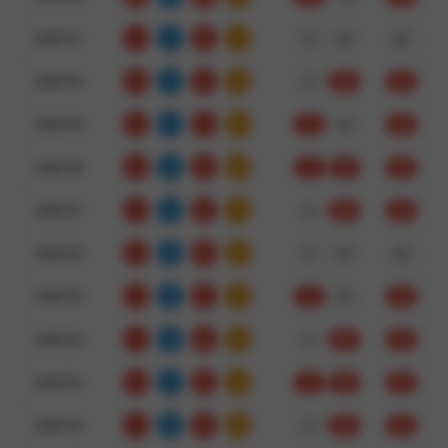
3466731
2
7
8
17
小
双
错
3466730
5
7
3
15
小
单
对
3466729
5
1
1
07
小
双
对
3466728
0
0
4
04
小
双
对
3466727
4
2
6
12
大
双
对
3466726
0
3
0
03
大
双
错
3466725
3
5
9
17
大
双
对
3466724
7
9
8
24
小
双
对
3466723
6
7
2
15
大
单
对
3466722
7
9
9
25
小
单
对