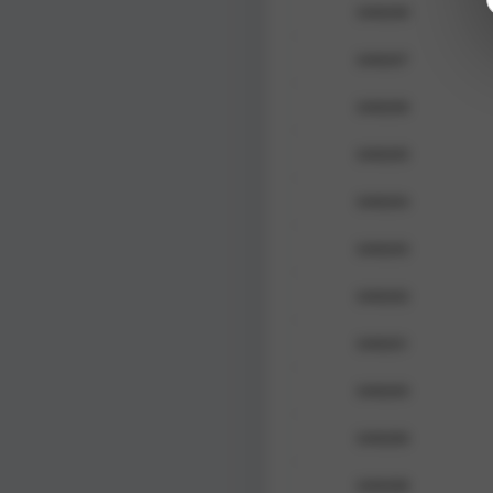
3466298
3466297
3466296
3466295
3466294
3466293
3466292
3466291
3466290
3466289
3466288