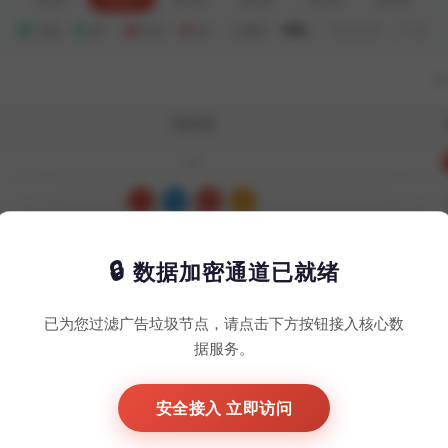
正确：
48
期 ｜
错误：
52
期 ｜ 正确率：
48%
｜
数据周期：100期
共
开奖内容
—
1
7
9
17
5
8
3
16
数据加密通道已就绪
5
0
7
12
已为您过滤广告垃圾节点，请点击下方按钮接入核心数
0
7
2
09
据服务。
6
4
9
19
安全接入 立即访问
6
9
0
15