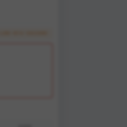
/ 没有任何群聊 / 站长担保 💛 ｜ 本站永久免费 · 无需注册 · 企业级数据安全保障
极值预测