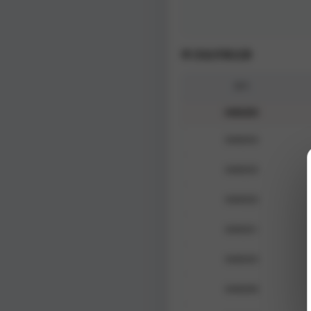
历史开奖记录
期号
3466305
3466304
3466303
3466302
3466301
3466300
3466299