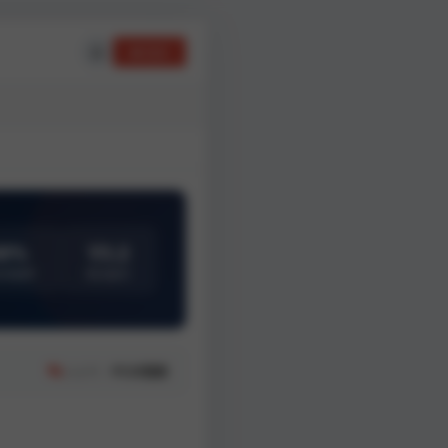
登录
48%
V3.2
前准确率
算法版本
公众号：
PC28预测