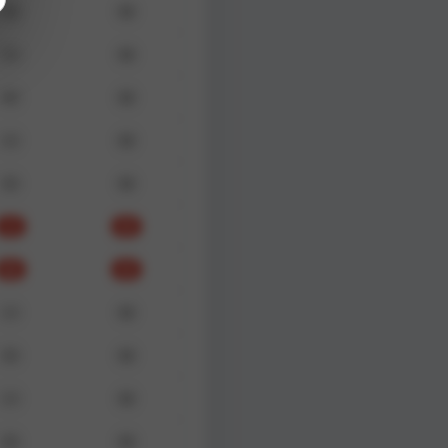
双
错
大
错
双
错
大
错
双
错
大
对
双
对
小
错
双
错
小
错
双
错