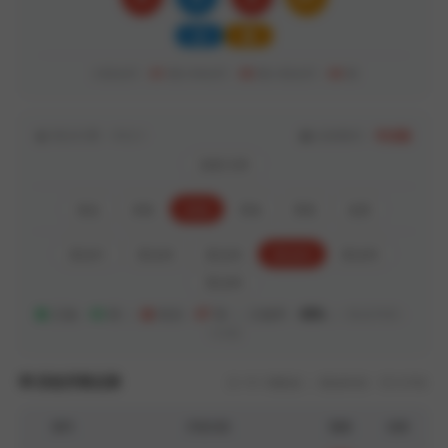
小
单
大双未开：
01
期
大单未开：
05
期
小双未开：
04
期
算法引擎：V3.2.1
当前模式：
专业版
加拿大28
组合
杀组
双项
四余
双组
龙虎
算法01
算法02
算法03
算法04
算法05
算法06
正确：
43
期 ｜
错误：
57
期 ｜ 正确率：
43%
｜
数据周期：
100期
历史开奖记录
共 151 期数据 ｜ 数据来源：官方开奖
期号
开奖内容
预测
结果