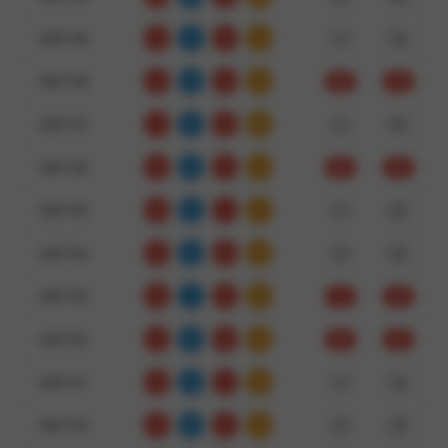
3467159
4
7
4
15
小
错
3467158
2
3
9
14
双
对
3467157
1
0
3
04
大
错
3467156
8
2
4
14
双
对
3467155
8
2
1
11
大
错
3467154
6
3
9
18
单
错
3467153
6
1
3
10
小
对
3467152
5
5
9
19
单
对
3467151
9
3
7
19
小
错
3467150
9
0
5
14
单
错