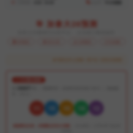
工作时间：
8:00 - 24:00
公众号：
PC28预测
🎯 加拿大28预测
加拿大28预测与分析平台 · 企业级大数据服务
实时数据
算法分析
走势图表
专业策略
商务合作 认准唯一用户名 / 没有任何群聊 / 站长担保 💛
⭐ 今日重点预测
第
3466877
期 ｜ 预测时间：2026年08月08日 09:01 ｜ 数据版
本：V3.2.1
11
15
10
14
12
根据算法分析，本期重点关注大单数
｜ 算法模型：LSTM-BP 混合神
经网络