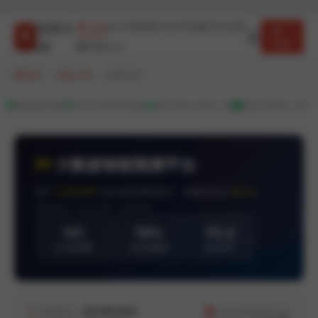
加拿大
首页
走势图
历史开奖
算法说明
28
登录
帮助中心
首页
/
加拿大28
/
预测分析
数据加密传输
7x24小时实时更新
累计分析 10000+ 期
服务 50000+ 用户
大数据智能预测平台
基于
LSTM-BP
混合神经网络算法 · 准确率高达
98.6%
数据来源：官方开奖 · 实时同步
151
78%
V3.2
已分析期数
当前准确率
算法版本
客服热线：
400-888-6666
service@pc28.com