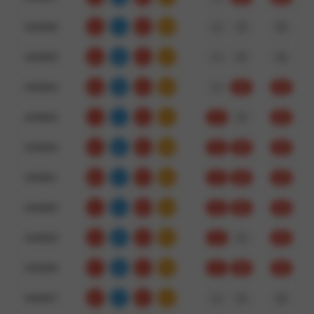
3466866
3
7
0
10
大
单
错
3466865
4
9
4
17
小
双
错
3466864
3
5
4
12
大
双
对
3466863
7
1
3
11
小
双
对
3466862
4
8
6
18
大
双
对
3466861
9
7
5
21
大
单
对
3466860
7
1
6
14
大
双
对
3466859
4
6
5
15
大
双
对
3466858
7
0
3
10
小
双
对
3466857
2
7
2
11
大
双
错