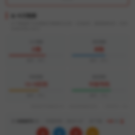
📊 今日预测
以下预测基于历史数据与智能算法分析，仅供参考。预测更新时间：2026
年08月08日 09:01
大小预测
单双预测
大数
单数
概率：68%
概率：62%
和值预测
极值预测
13-15区间
中段号码
概率：55%
概率：72%
根据最近50期数据分析，大数据预测概率较高。 ｜ 置信区间：95%
第
3466876
期 ｜ 开奖时间：09:01:47
距下期：
167
秒
+
+
=
4
2
5
11