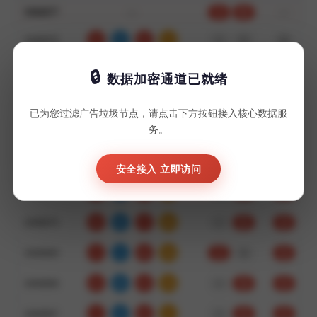
3466877
—
—
大
双
3466876
4
2
5
11
大
双
错
3466875
5
3
7
15
大
双
对
数据加密通道已就绪
3466874
1
7
2
10
大
单
错
已为您过滤广告垃圾节点，请点击下方按钮接入核心数据服
务。
3466873
5
9
0
14
大
单
对
3466872
3
9
0
12
小
双
对
安全接入 立即访问
3466871
6
8
2
16
小
双
对
3466870
8
9
7
24
小
双
对
3466869
7
1
8
16
大
单
对
3466868
2
9
4
15
小
单
对
3466867
1
4
6
11
大
单
对