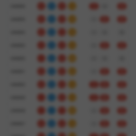
3466856
6
3
5
14
大
单
对
3466855
8
5
3
16
小
双
对
3466854
9
4
3
16
小
单
错
3466853
3
3
4
10
大
双
对
3466852
1
2
5
08
大
单
错
3466851
9
4
9
22
小
双
对
3466850
8
2
4
14
大
双
对
3466849
1
7
6
14
大
双
对
3466848
1
1
7
09
大
单
对
3466847
9
4
3
16
小
双
对