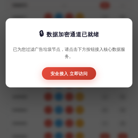
3466972
—
—
双
3466971
2
1
0
03
大
错
3466970
3
6
7
16
双
对
数据加密通道已就绪
3466969
1
9
2
12
大
错
已为您过滤广告垃圾节点，请点击下方按钮接入核心数据服
务。
3466968
5
2
2
09
双
错
3466967
0
9
9
18
大
对
安全接入 立即访问
3466966
8
3
7
18
单
错
3466965
3
3
0
06
大
错
3466964
7
5
1
13
双
错
3466963
5
7
5
17
小
错
3466962
2
4
7
13
单
对