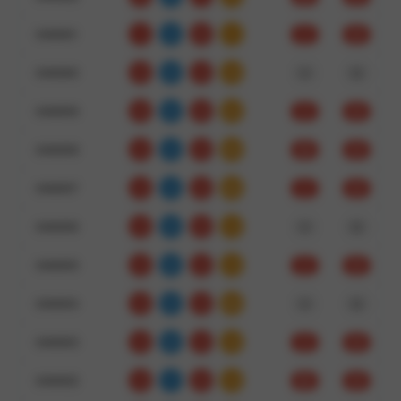
3466961
1
4
6
11
小
对
3466960
5
9
4
18
单
错
3466959
9
6
8
23
大
对
3466958
2
2
5
09
单
对
3466957
4
4
0
08
小
对
3466956
3
9
0
12
单
错
3466955
5
8
2
15
大
对
3466954
4
0
4
08
单
错
3466953
4
8
4
16
大
对
3466952
3
7
0
10
双
对