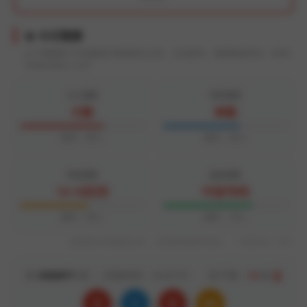
📊 今日预测
以下预测基于历史数据与智能算法分析，仅供参考。预测更新时间：2026
年08月08日 14:37
大小预测
单双预测
大数
单数
概率：68%
概率：62%
和值预测
极值预测
13-15区间
中段号码
概率：55%
概率：72%
根据最近50期数据分析，大数据预测概率较高。 ｜ 置信区间：95%
第
3466971
期 ｜ 开奖时间：14:37:21
距下期：
13
秒
+
+
=
2
1
0
03